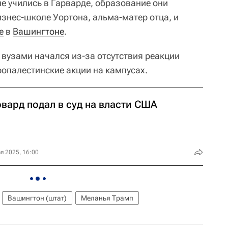
не учились в Гарварде, образование они
изнес-школе Уортона, альма-матер отца, и
е
в
Вашингтоне
.
вузами начался из-за отсутствия реакции
ропалестинские акции на кампусах.
вард подал в суд на власти США
я 2025, 16:00
Вашингтон (штат)
Меланья Трамп