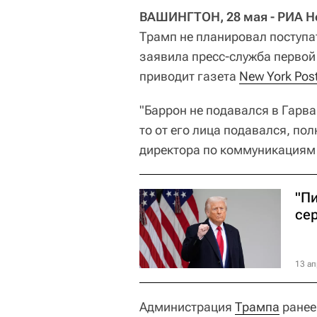
ВАШИНГТОН, 28 мая - РИА Н
Трамп не планировал поступат
заявила пресс-служба первой
приводит газета
New York Pos
"Баррон не подавался в Гарва
то от его лица подавался, по
директора по коммуникациям 
"Пи
се
13 ап
Администрация
Трампа
ранее