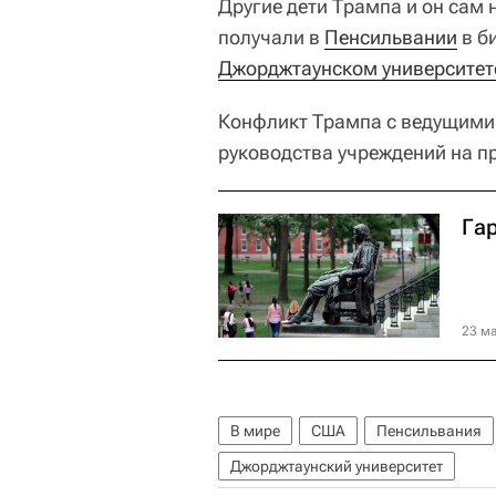
Другие дети Трампа и он сам 
получали в
Пенсильвании
в б
Джорджтаунском университет
Конфликт Трампа с ведущими 
руководства учреждений на п
Гар
23 ма
В мире
США
Пенсильвания
Джорджтаунский университет