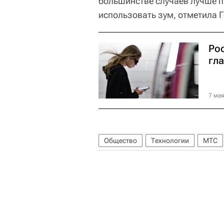
большинстве случаев лучше п
использовать зум, отметила 
Ро
гл
7 мая
Общество
Технологии
МТС