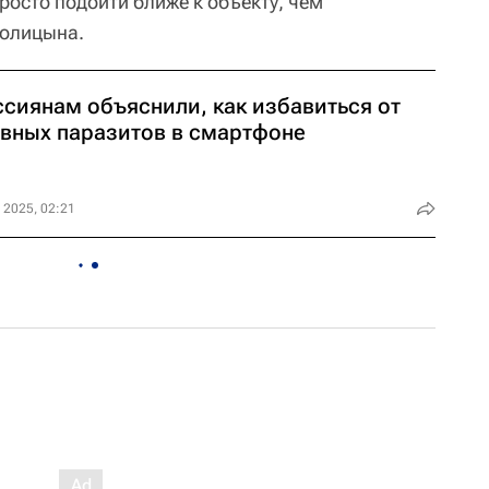
росто подойти ближе к объекту, чем
Голицына.
ссиянам объяснили, как избавиться от
авных паразитов в смартфоне
 2025, 02:21