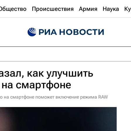
Общество
Происшествия
Армия
Наука
Ку
азал, как улучшить
 на смартфоне
ото на смартфоне поможет включение режима RAW