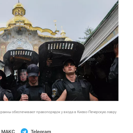
раины обеспечивают правопорядок у входа в Киево-Печерскую лавру
МАКС
Telegram