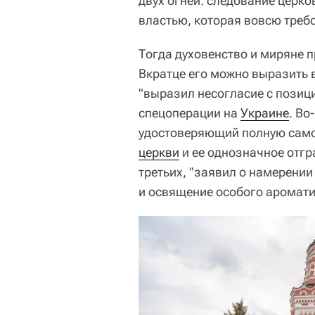
двух огней: следование церк
властью, которая вовсю треб
Тогда духовенство и миряне 
Вкратце его можно выразить в
"выразил несогласие с позиц
спецоперации на
Украине
. Во
удостоверяющий полную сам
церкви
и ее однозначное отгр
третьих, "заявил о намерени
и освящение особого аромати