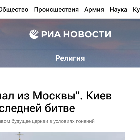
Общество
Происшествия
Армия
Наука
Ку
Религия
нал из Москвы". Киев
оследней битве
евом будущее церкви в условиях гонений