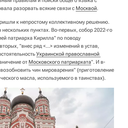
овным правилам и поиски общего языка с
овала разорвать всякие связи с
Москвой
.
пришли к непростому коллективному решению.
 нескольких пунктах. Во-первых, собор 2022-го
ией патриарха Кирилла" по поводу
-вторых, "внес ряд <…> изменений в устав,
остоятельность
Украинской православной 
аничение от
Московского патриархата
". И в-
и возобновить чин мироварения" (приготовление
ческого масла, используемого в таинствах).