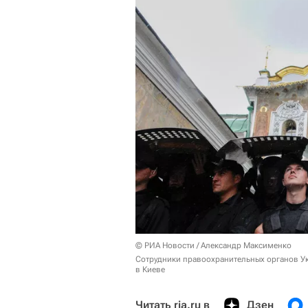
© РИА Новости / Александр Максименко
Сотрудники правоохранительных органов Ук
в Киеве
Читать ria.ru в
Дзен