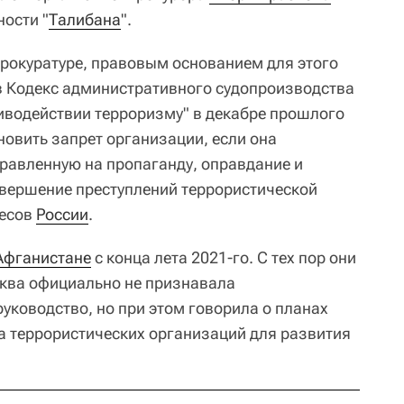
ности "
Талибана
".
прокуратуре, правовым основанием для этого
в Кодекс административного судопроизводства
иводействии терроризму" в декабре прошлого
новить запрет организации, если она
правленную на пропаганду, оправдание и
вершение преступлений террористической
ресов
России
.
Афганистане
с конца лета 2021-го. С тех пор они
сква официально не признавала
уководство, но при этом говорила о планах
а террористических организаций для развития