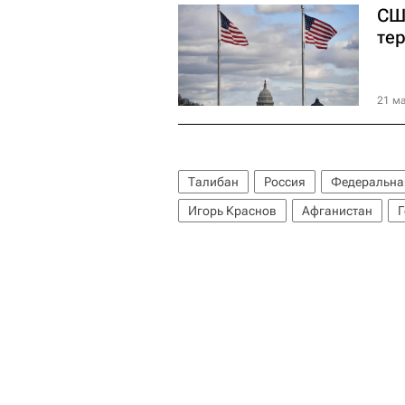
США
те
21 ма
Талибан
Россия
Федеральная
Игорь Краснов
Афганистан
Г