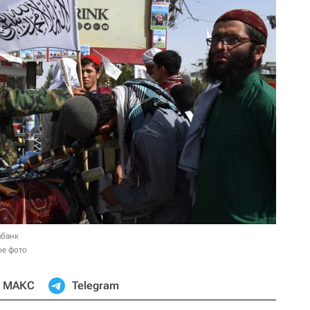
абанк
ое фото
МАКС
Telegram