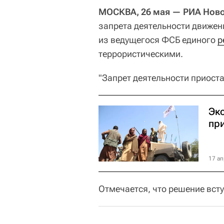
МОСКВА, 26 мая — РИА Ново
запрета деятельности движени
из ведущегося ФСБ единого
р
террористическими.
"Запрет деятельности приоста
Эк
пр
17 ап
Отмечается, что решение всту