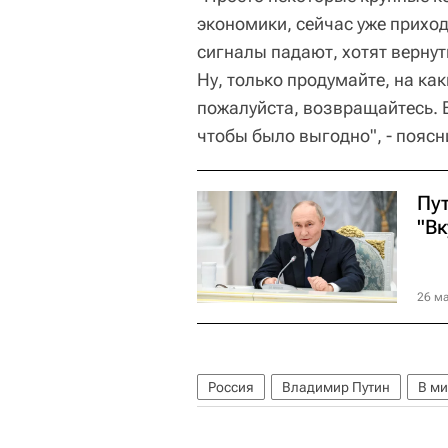
экономики, сейчас уже приход
сигналы падают, хотят вернут
Ну, только продумайте, на как
пожалуйста, возвращайтесь. Е
чтобы было выгодно", - поясн
Пу
"Вк
26 ма
Россия
Владимир Путин
В ми