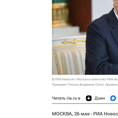
© РИА Новости / Фотохост-агентство РИА Н
Президент России Владимир Путин. Архивно
Читать ria.ru в
Дзен
МОСКВА, 26 мая - РИА Новос