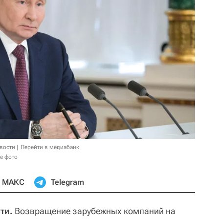
овости
Перейти в медиабанк
е фото
МАКС
Telegram
ти.
Возвращение зарубежных компаний на