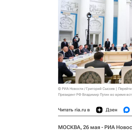
© РИА Новости / Григорий Сысоев
Перейти
Президент РФ Владимир Путин во время вст
Читать ria.ru в
Дзен
МОСКВА, 26 мая - РИА Новос