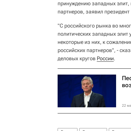
принуждению западных элит, 
партнеров, заявил президен
"С российского рынка во мн
политических западных элит 
некоторые из них, к сожалени
российских партнеров", - ска
деловых кругов
России
.
Пе
во
22 ма