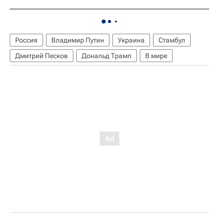
Россия
Владимир Путин
Украина
Стамбул
Дмитрий Песков
Дональд Трамп
В мире