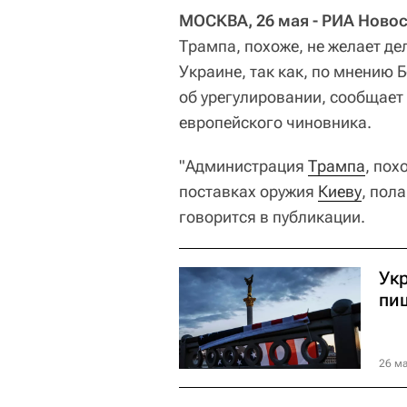
МОСКВА, 26 мая - РИА Новос
Трампа, похоже, не желает де
Украине, так как, по мнению
об урегулировании, сообщает
европейского чиновника.
"Администрация
Трампа
, пох
поставках оружия
Киеву
, пол
говорится в публикации.
Ук
пи
26 ма