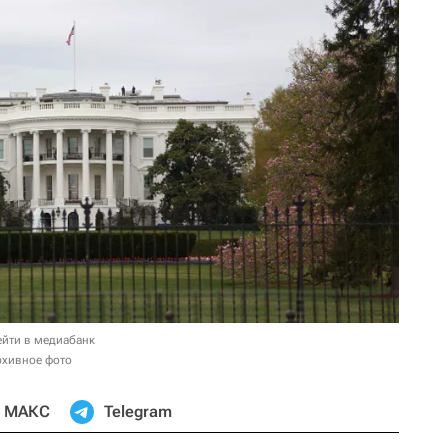
ейти в медиабанк
рхивное фото
МАКС
Telegram