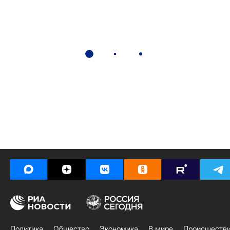
Политика
Общество
Экономика
В мире
Происшеств