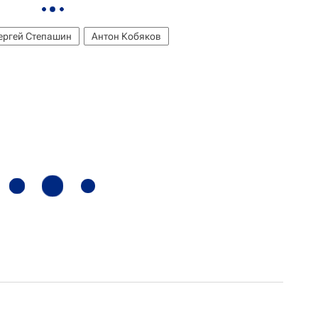
ергей Степашин
Антон Кобяков