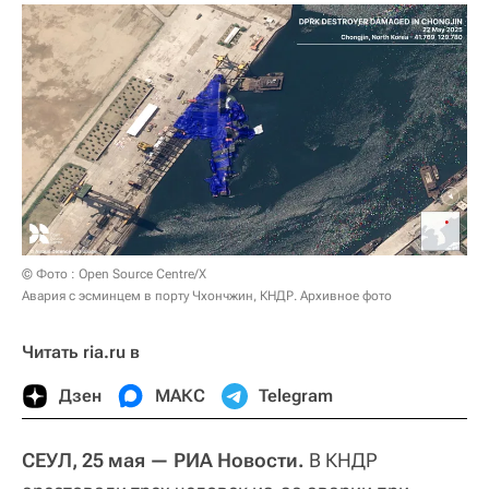
© Фото : Open Source Centre/X
Авария с эсминцем в порту Чхончжин, КНДР. Архивное фото
Читать ria.ru в
Дзен
МАКС
Telegram
СЕУЛ, 25 мая — РИА Новости.
В КНДР