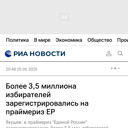
Политика
В мире
Экономика
Общество
Про
20:48 25.05.2025
Более 3,5 миллиона
избирателей
зарегистрировались на
праймериз ЕР
Якушев: в праймериз "Единой России"
зарегистрировались более 3,5 млн избирателей