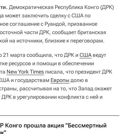
ти.
Демократическая Республика Конго (ДРК)
ца может заключить сделку с США по
ое соглашение с Руандой, призванное
восточной части ДРК, сообщает британская
кой на источники, близкие к переговорам.
 21 марта сообщила, что ДРК и
США
ведут
тке ресурсов и помощи в обеспечении
ета
New York Times
писала, что президент ДРК
США и государствам
Европы
долю в
траны, рассчитывая на то, что Запад окажет
 ДРК в урегулировании конфликта с ней и
ДР Конго прошла акция "Бессмертный
лк"