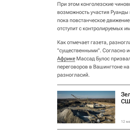
При этом конголезские чинов
возможность участия Руанды 
пока повстанческое движение
отступит с контролируемых им
Как отмечает газета, разног
"существенными". Согласно и
Африке
Массад Булос призвал
переговоров в Вашингтоне н
разногласий.
Зе
СШ
12 ма