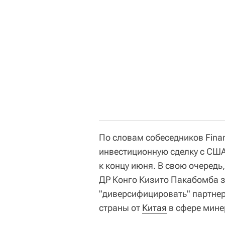
По словам собеседников Finan
инвестиционную сделку с США
к концу июня. В свою очере
ДР Конго Кизито Пакабомба з
"диверсифицировать" партнер
страны от
Китая
в сфере мине