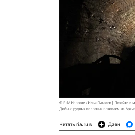
© РИА Новости / Илья Питалев
Перейти в 
Добыча рудных полезных ископаемых. Архи
Читать ria.ru в
Дзен