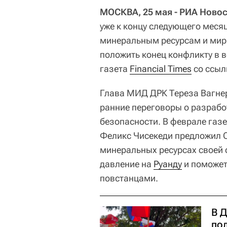
МОСКВА, 25 мая - РИА Новос
уже к концу следующего меся
минеральным ресурсам и мирн
положить конец конфликту в 
газета
Financial Times
со ссыл
Глава МИД ДРК Тереза Вагнер
ранние переговоры о разрабо
безопасности. В феврале газ
Феликс Чисекеди предложил 
минеральных ресурсах своей с
давление на
Руанду
и поможет
повстанцами.
В 
по