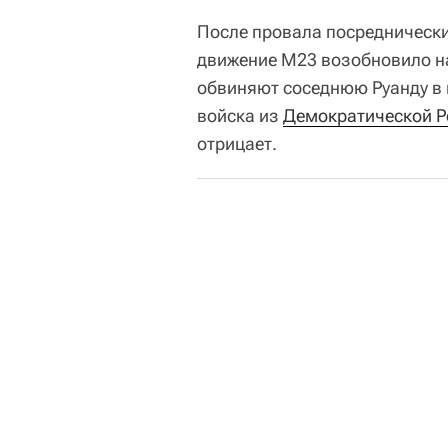
После провала посреднически
движение М23 возобновило на
обвиняют соседнюю Руанду в 
войска из
Демократической Р
отрицает.