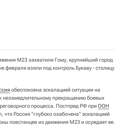
ижения M23 захватили Гому, крупнейший город
не февраля взяли под контроль Букаву - столицу
ссия
обеспокоена эскалацией ситуации на
т к незамедлительному прекращению боевых
реговорного процесса. Постпред РФ при
ООН
, что Россия "глубоко озабочена" эскалацией
оны повстанцев из движения М23 и осуждает ее.