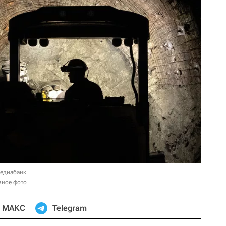
медиабанк
вное фото
МАКС
Telegram