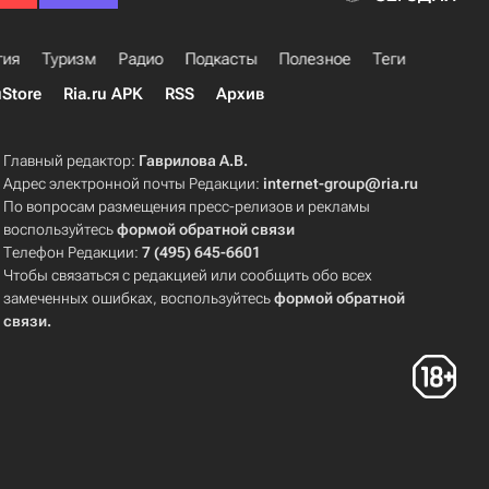
гия
Туризм
Радио
Подкасты
Полезное
Теги
uStore
Ria.ru APK
RSS
Архив
Главный редактор:
Гаврилова А.В.
Адрес электронной почты Редакции:
internet-group@ria.ru
По вопросам размещения пресс-релизов и рекламы
воспользуйтесь
формой обратной связи
Телефон Редакции:
7 (495) 645-6601
Чтобы связаться с редакцией или сообщить обо всех
замеченных ошибках, воспользуйтесь
формой обратной
связи
.