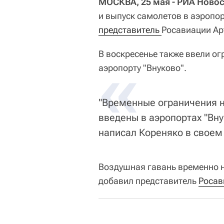
МОСКВА, 25 мая - РИА Новос
и выпуск самолетов в аэропо
представитель 
Росавиации Ар
В воскресенье также ввели ог
«
аэропорту "Внуково".
"Временные ограничения н
введены в аэропортах "Внук
написал Кореняко в своем
Воздушная гавань временно н
добавил представитель
Росав