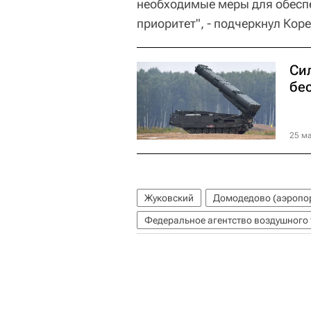
необходимые меры для обеспе
приоритет", - подчеркнул Кор
Си
бе
25 ма
Жуковский
Домодедово (аэропо
Федеральное агентство воздушного 