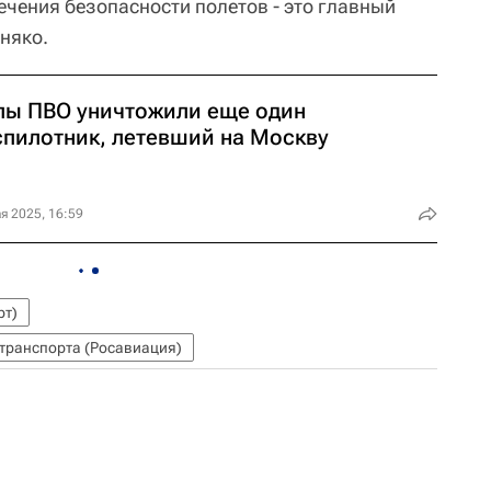
чения безопасности полетов - это главный
еняко.
лы ПВО уничтожили еще один
спилотник, летевший на Москву
я 2025, 16:59
рт)
транспорта (Росавиация)