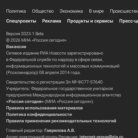
Политика
Общество
Экономика
В мире
Происшеств
Спецпроекты
Реклама
Продукты и сервисы
Пресс-ц
Версия 2023.1 Beta
© 2026 МИА «Россия сегодня»
Вакансии
Сетевое издание РИА Новости зарегистрировано
в Федеральной службе по надзору в сфере связи,
информационных технологий и массовых коммуникаций
(Роскомнадзор) 08 апреля 2014 года.
Свидетельство о регистрации Эл № ФС77-57640
Учредитель: Федеральное государственное унитарное
предприятие Международное информационное агентство
«Россия сегодня»
(МИА «Россия сегодня»).
Правила использования материалов
Политика конфиденциальности
Правила применения рекомендательных технологий
Главный редактор:
Гаврилова А.В.
Адрес электронной почты Редакции:
internet-group@ria.ru