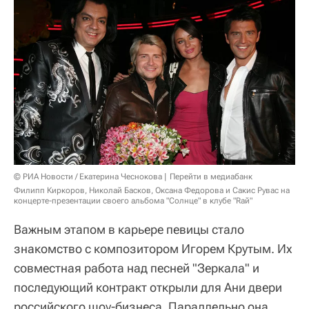
© РИА Новости / Екатерина Чеснокова
Перейти в медиабанк
Филипп Киркоров, Николай Басков, Оксана Федорова и Сакис Рувас на
концерте-презентации своего альбома "Солнце" в клубе "Rай"
Важным этапом в карьере певицы стало
знакомство с композитором Игорем Крутым. Их
совместная работа над песней "Зеркала" и
последующий контракт открыли для Ани двери
российского шоу-бизнеса. Параллельно она