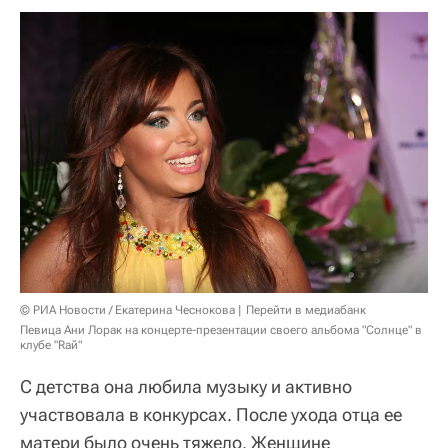
© РИА Новости / Екатерина Чеснокова
Перейти в медиабанк
Певица Ани Лорак на концерте-презентации своего альбома "Солнце" в
клубе "Rай"
С детства она любила музыку и активно
участвовала в конкурсах. После ухода отца ее
матери было очень тяжело. Женщине