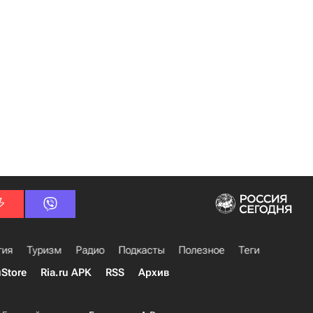
гия
Туризм
Радио
Подкасты
Полезное
Теги
uStore
Ria.ru APK
RSS
Архив