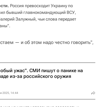
сти.
Россия превосходит Украину по
явил бывший главнокомандующий ВСУ,
Валерий Залужный, чьи слова передает
аны".
тстаем — и об этом надо честно говорить",
собый ужас". СМИ пишут о панике на
паде из-за российского оружия
я 2025, 14:44