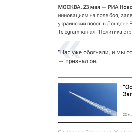
МОСКВА, 23 мая — РИА Ново
инновациям на поле боя, за
украинский посол в Лондоне 
«
Telegram-канал "Политика стр
"Нас уже обогнали, и мы о
— признал он.
"О
За
23 ма