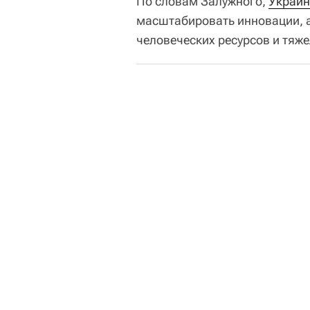
По словам Залужного,
Украин
масштабировать инновации, а
человеческих ресурсов и тяж