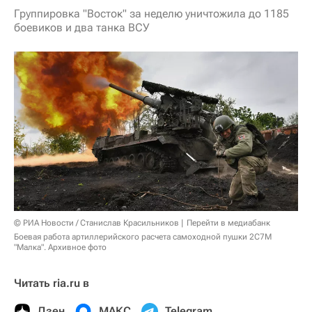
Группировка "Восток" за неделю уничтожила до 1185
боевиков и два танка ВСУ
© РИА Новости / Станислав Красильников
Перейти в медиабанк
Боевая работа артиллерийского расчета самоходной пушки 2С7М
"Малка". Архивное фото
Читать ria.ru в
Дзен
МАКС
Telegram