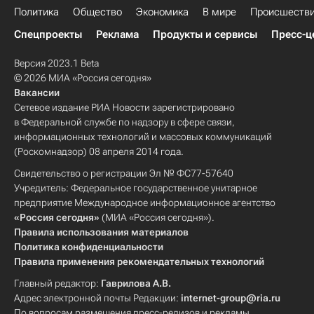
Политика
Общество
Экономика
В мире
Происшеств
Спецпроекты
Реклама
Продукты и сервисы
Пресс-ц
Версия 2023.1 Beta
© 2026 МИА «Россия сегодня»
Вакансии
Сетевое издание РИА Новости зарегистрировано
в Федеральной службе по надзору в сфере связи,
информационных технологий и массовых коммуникаций
(Роскомнадзор) 08 апреля 2014 года.
Свидетельство о регистрации Эл № ФС77-57640
Учредитель: Федеральное государственное унитарное
предприятие Международное информационное агентство
«Россия сегодня»
(МИА «Россия сегодня»).
Правила использования материалов
Политика конфиденциальности
Правила применения рекомендательных технологий
Главный редактор:
Гаврилова А.В.
Адрес электронной почты Редакции:
internet-group@ria.ru
По вопросам размещения пресс-релизов и рекламы