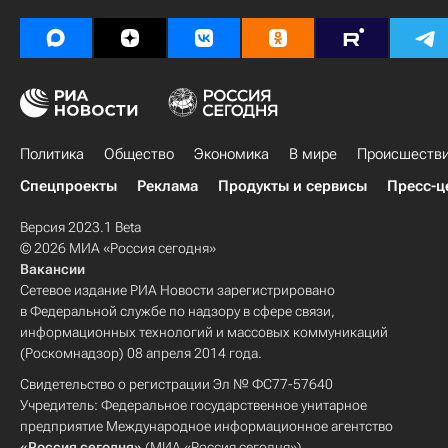
Политика
Общество
Экономика
В мире
Происшеств
Спецпроекты
Реклама
Продукты и сервисы
Пресс-ц
Версия 2023.1 Beta
© 2026 МИА «Россия сегодня»
Вакансии
Сетевое издание РИА Новости зарегистрировано
в Федеральной службе по надзору в сфере связи,
информационных технологий и массовых коммуникаций
(Роскомнадзор) 08 апреля 2014 года.
Свидетельство о регистрации Эл № ФС77-57640
Учредитель: Федеральное государственное унитарное
предприятие Международное информационное агентство
«Россия сегодня»
(МИА «Россия сегодня»).