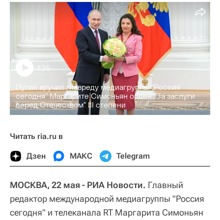
1:35
Путин вручил главреду медиагруппы "Россия
сегодня" Маргарите Симоньян орден "За заслуги
перед Отечеством" III степени
Читать ria.ru в
Дзен
МАКС
Telegram
МОСКВА, 22 мая - РИА Новости.
Главный
редактор международной медиагруппы "Россия
сегодня" и телеканала RT Маргарита Симоньян