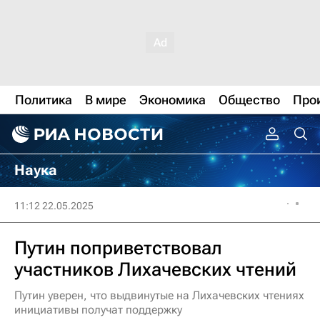
Политика
В мире
Экономика
Общество
Про
Наука
11:12 22.05.2025
Путин поприветствовал
участников Лихачевских чтений
Путин уверен, что выдвинутые на Лихачевских чтениях
инициативы получат поддержку