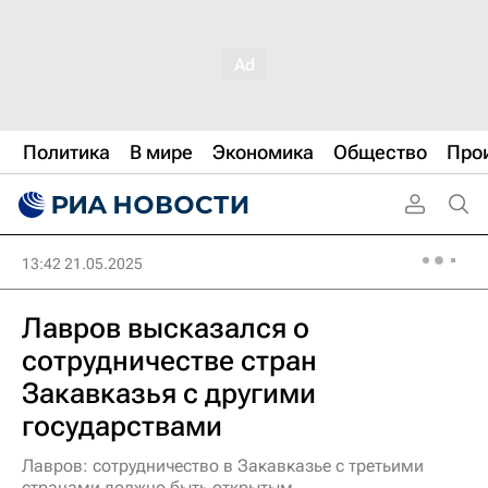
Политика
В мире
Экономика
Общество
Про
13:42 21.05.2025
Лавров высказался о
сотрудничестве стран
Закавказья с другими
государствами
Лавров: сотрудничество в Закавказье с третьими
странами должно быть открытым