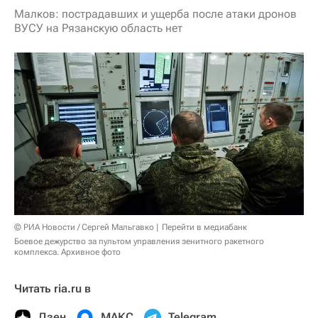
Малков: пострадавших и ущерба после атаки дронов
ВУСУ на Рязанскую область нет
© РИА Новости / Сергей Мальгавко
Перейти в медиабанк
Боевое дежурство за пультом управления зенитного ракетного
комплекса. Архивное фото
Читать ria.ru в
Дзен
МАКС
Telegram