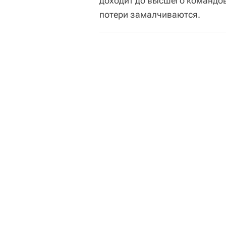
доходит до высшего командо
потери замалчиваются.