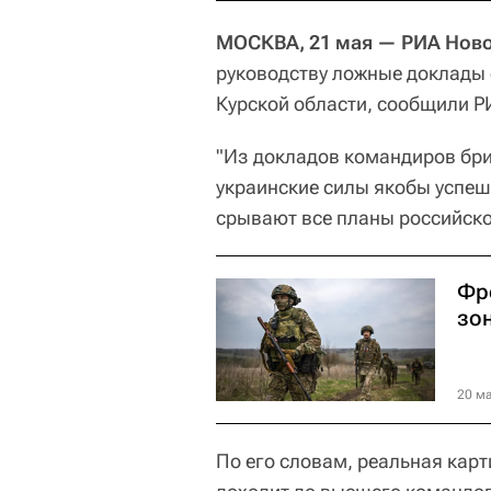
МОСКВА, 21 мая — РИА Ново
руководству ложные доклады 
Курской области, сообщили Р
"Из докладов командиров бр
украинские силы якобы успеш
срывают все планы российско
Фр
зо
20 ма
По его словам, реальная кар