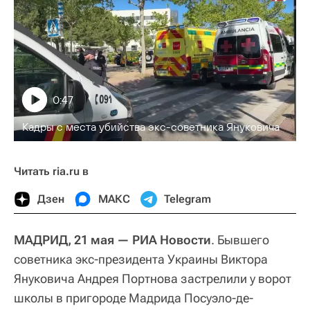
0:47
Кадры с места убийства экс-советника Януковича
Читать ria.ru в
Дзен
МАКС
Telegram
МАДРИД, 21 мая — РИА Новости
. Бывшего
советника экс-президента Украины Виктора
Януковича Андрея Портнова застрелили у ворот
школы в пригороде Мадрида Посуэло-де-