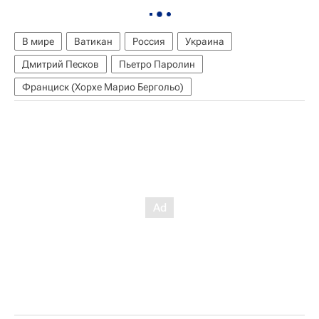
В мире
Ватикан
Россия
Украина
Дмитрий Песков
Пьетро Паролин
Франциск (Хорхе Марио Бергольо)