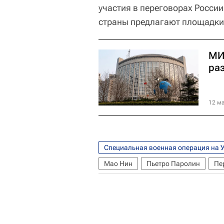
участия в переговорах России
страны предлагают площадки 
МИ
ра
12 ма
Специальная военная операция на 
Мао Нин
Пьетро Паролин
Пе