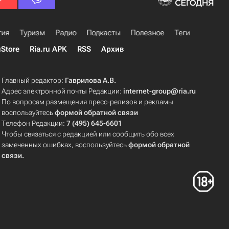
гия
Туризм
Радио
Подкасты
Полезное
Теги
uStore
Ria.ru APK
RSS
Архив
Главный редактор:
Гаврилова А.В.
Адрес электронной почты Редакции:
internet-group@ria.ru
По вопросам размещения пресс-релизов и рекламы
воспользуйтесь
формой обратной связи
Телефон Редакции:
7 (495) 645-6601
Чтобы связаться с редакцией или сообщить обо всех
замеченных ошибках, воспользуйтесь
формой обратной
связи
.