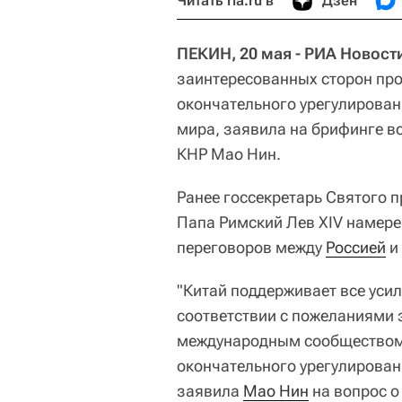
Читать ria.ru в
Дзен
ПЕКИН, 20 мая - РИА Новост
заинтересованных сторон про
окончательного урегулирован
мира, заявила на брифинге 
КНР Мао Нин.
Ранее госсекретарь Святого 
Папа Римский Лев XIV намер
переговоров между
Россией
и
"Китай поддерживает все уси
соответствии с пожеланиями 
международным сообществом 
окончательного урегулировани
заявила
Мао Нин
на вопрос о