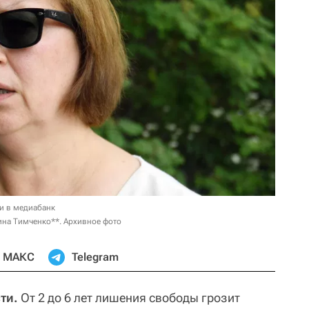
и в медиабанк
ина Тимченко**. Архивное фото
МАКС
Telegram
ти.
От 2 до 6 лет лишения свободы грозит