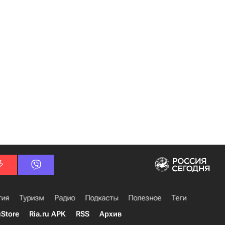
гия
Туризм
Радио
Подкасты
Полезное
Теги
uStore
Ria.ru APK
RSS
Архив