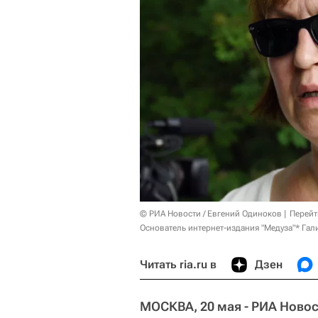
© РИА Новости / Евгений Одиноков
Перейт
Основатель интернет-издания "Медуза"* Гал
Читать ria.ru в
Дзен
МОСКВА, 20 мая - РИА Новос