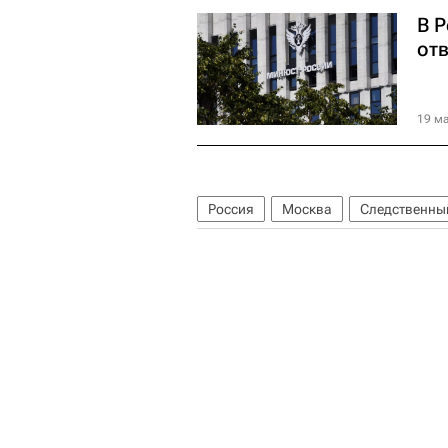
В 
отв
19 ма
Россия
Москва
Следственный