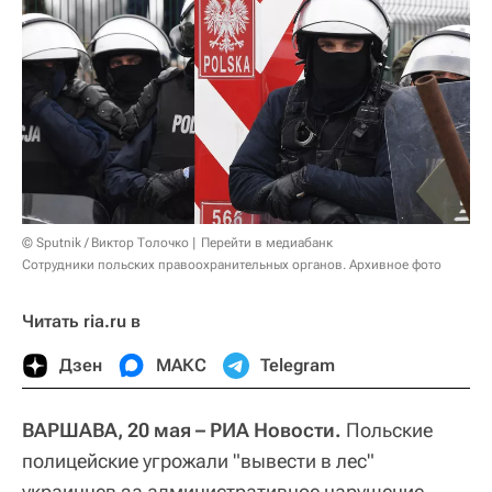
© Sputnik / Виктор Толочко
Перейти в медиабанк
Сотрудники польских правоохранительных органов. Архивное фото
Читать ria.ru в
Дзен
МАКС
Telegram
ВАРШАВА, 20 мая – РИА Новости.
Польские
полицейские угрожали "вывести в лес"
украинцев за административное нарушение,