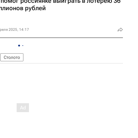
 помог россиянке выиграть в лотерею 36
ллионов рублей
реля 2025, 14:17
Столото