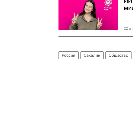
ИИ
ми
22 ап
Россия
Сахалин
Общество