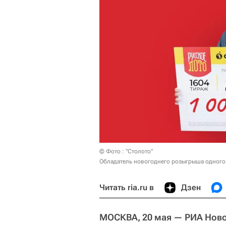
© Фото : "Столото"
Обладатель новогоднего розыгрыша одного 
Читать ria.ru в
Дзен
МОСКВА, 20 мая — РИА Нов