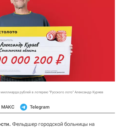
миллиарда рублей в лотерею "Русского лото" Александр Куряев
МАКС
Telegram
ости.
Фельдшер городской больницы на