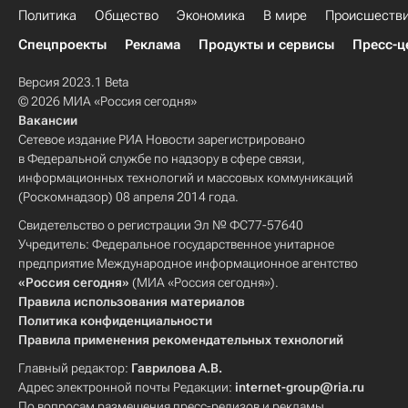
Политика
Общество
Экономика
В мире
Происшеств
Спецпроекты
Реклама
Продукты и сервисы
Пресс-ц
Версия 2023.1 Beta
© 2026 МИА «Россия сегодня»
Вакансии
Сетевое издание РИА Новости зарегистрировано
в Федеральной службе по надзору в сфере связи,
информационных технологий и массовых коммуникаций
(Роскомнадзор) 08 апреля 2014 года.
Свидетельство о регистрации Эл № ФС77-57640
Учредитель: Федеральное государственное унитарное
предприятие Международное информационное агентство
«Россия сегодня»
(МИА «Россия сегодня»).
Правила использования материалов
Политика конфиденциальности
Правила применения рекомендательных технологий
Главный редактор:
Гаврилова А.В.
Адрес электронной почты Редакции:
internet-group@ria.ru
По вопросам размещения пресс-релизов и рекламы