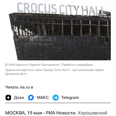
© РИА Новости / Кирилл Каллиников
Перейти в медиабанк
Здание концертного зала "Крокус Сити Холл", где произошел теракт.
Архивное фото
Читать ria.ru в
Дзен
МАКС
Telegram
МОСКВА, 19 мая - РИА Новости.
Хорошевский