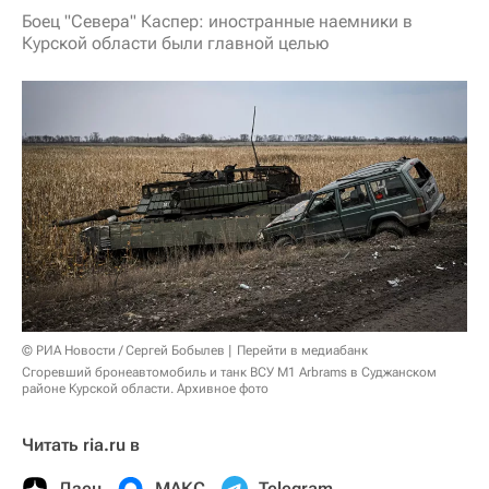
Боец "Севера" Каспер: иностранные наемники в
Курской области были главной целью
© РИА Новости / Сергей Бобылев
Перейти в медиабанк
Сгоревший бронеавтомобиль и танк ВСУ M1 Arbrams в Суджанском
районе Курской области. Архивное фото
Читать ria.ru в
Дзен
МАКС
Telegram