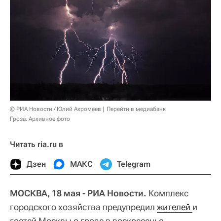
© РИА Новости / Юлий Ахромеев
Перейти в медиабанк
Гроза. Архивное фото
Читать ria.ru в
Дзен
МАКС
Telegram
МОСКВА, 18 мая - РИА Новости.
Комплекс
городского хозяйства предупредил
жителей 
и
гостей Москвы о грозе в воскресенье.