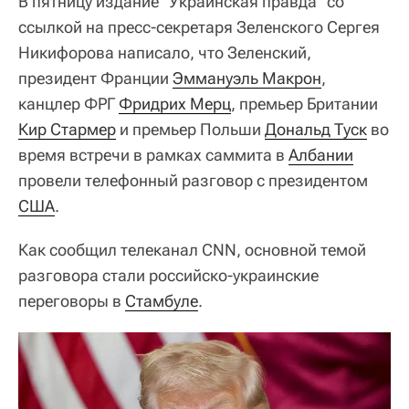
В пятницу издание "Украинская правда" со
ссылкой на пресс-секретаря Зеленского Сергея
Никифорова написало, что Зеленский,
президент Франции
Эммануэль Макрон
,
канцлер ФРГ
Фридрих Мерц
, премьер Британии
Кир Стармер
и премьер Польши
Дональд Туск
во
время встречи в рамках саммита в
Албании
провели телефонный разговор с президентом
США
.
Как сообщил телеканал CNN, основной темой
разговора стали российско-украинские
переговоры в
Стамбуле
.