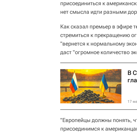
присоединиться к американск
нет смысла идти разными дор
Как сказал премьер в эфире т
стремиться к прекращению о
"вернется к нормальному эко
даст "огромное количество э
В 
гл
17 ма
"Европейцы должны понять, ч
присоединимся к американцам