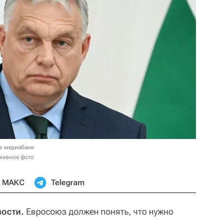
в медиабанк
хивное фото
МАКС
Telegram
вости.
Евросоюз должен понять, что нужно