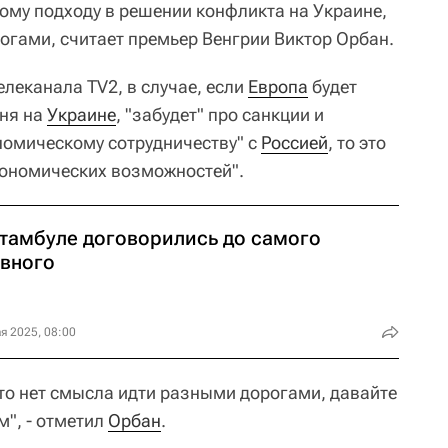
ому подходу в решении конфликта на Украине,
огами, считает премьер Венгрии Виктор Орбан.
елеканала TV2, в случае, если
Европа
будет
гня на
Украине
, "забудет" про санкции и
номическому сотрудничеству" с
Россией
, то это
кономических возможностей".
Стамбуле договорились до самого
авного
я 2025, 08:00
то нет смысла идти разными дорогами, давайте
", - отметил
Орбан
.