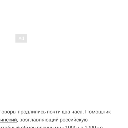
говоры продлились почти два часа. Помощник
инский
, возглавляющий российскую
табный обмен пленными - 1000 на 1000 - с