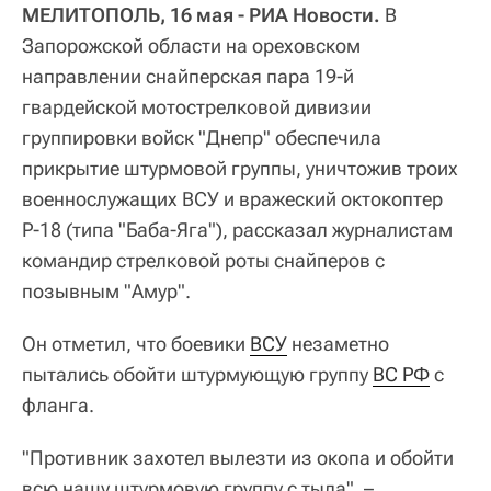
МЕЛИТОПОЛЬ, 16 мая - РИА Новости.
В
Запорожской области на ореховском
направлении снайперская пара 19-й
гвардейской мотострелковой дивизии
группировки войск "Днепр" обеспечила
прикрытие штурмовой группы, уничтожив троих
военнослужащих ВСУ и вражеский октокоптер
Р-18 (типа "Баба-Яга"), рассказал журналистам
командир стрелковой роты снайперов с
позывным "Амур".
Он отметил, что боевики
ВСУ
незаметно
пытались обойти штурмующую группу
ВС РФ
с
фланга.
"Противник захотел вылезти из окопа и обойти
всю нашу штурмовую группу с тыла", –