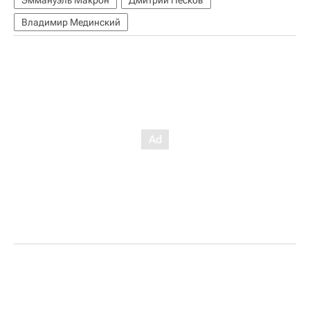
Эммануэль Макрон
Дмитрий Песков
Владимир Мединский