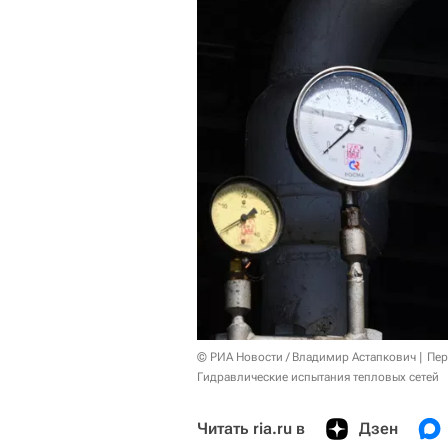
© РИА Новости / Владимир Астапкович
Пер
Гидравлические испытания тепловых сетей
Читать ria.ru в
Дзен