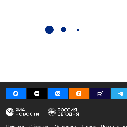
Политика
Общество
Экономика
В мире
Происшеств