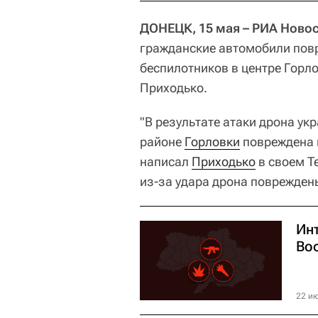
ДОНЕЦК, 15 мая – РИА Новос
гражданские автомобили повр
беспилотников в центре Горл
Приходько.
"В результате атаки дрона у
районе
Горловки
повреждена и
написал
Приходько
в своем Te
из-за удара дрона поврежден
Ин
Во
22 ию