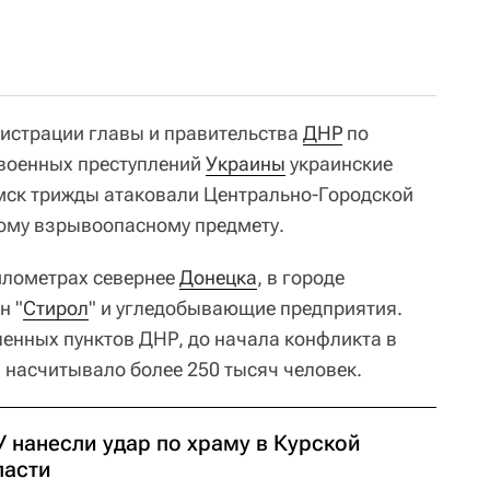
истрации главы и правительства
ДНР
по
военных преступлений
Украины
украинские
5 мск трижды атаковали Центрально-Городской
ному взрывоопасному предмету.
илометрах севернее
Донецка
, в городе
н "
Стирол
" и угледобывающие предприятия.
ленных пунктов ДНР, до начала конфликта в
 насчитывало более 250 тысяч человек.
 нанесли удар по храму в Курской
ласти