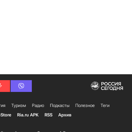
гия
Туризм
Радио
Подкасты
Полезное
Теги
uStore
Ria.ru APK
RSS
Архив