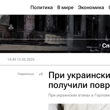
Политика
В мире
Экономика
Сп
14:45 15.05.2025
При украински
Поделиться
получили пов
При украинских атаках в Горлов