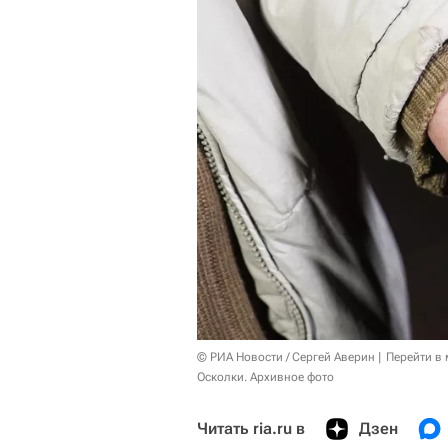
© РИА Новости / Сергей Аверин
Перейти в
Осколки. Архивное фото
Читать ria.ru в
Дзен