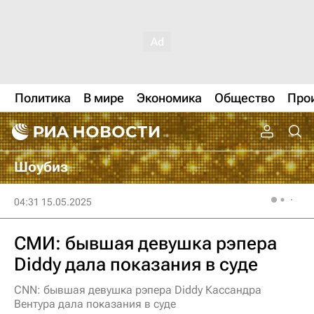
Политика
В мире
Экономика
Общество
Про
Шоубиз
04:31 15.05.2025
СМИ: бывшая девушка рэпера
Diddy дала показания в суде
CNN: бывшая девушка рэпера Diddy Кассандра
Вентура дала показания в суде