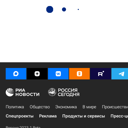
Политика
Общество
Экономика
В мире
Происшеств
Спецпроекты
Реклама
Продукты и сервисы
Пресс-ц
Версия 2023.1 Beta