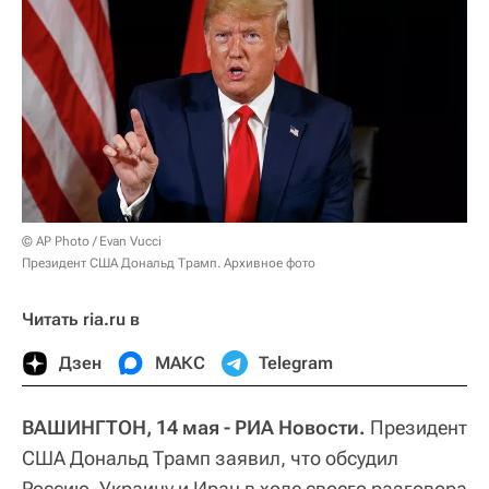
© AP Photo / Evan Vucci
Президент США Дональд Трамп. Архивное фото
Читать ria.ru в
Дзен
МАКС
Telegram
ВАШИНГТОН, 14 мая - РИА Новости.
Президент
США Дональд Трамп заявил, что обсудил
Россию, Украину и Иран в ходе своего разговора