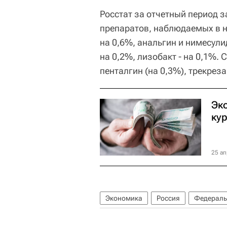
Росстат за отчетный период з
препаратов, наблюдаемых в н
на 0,6%, анальгин и нимесулид
на 0,2%, лизобакт - на 0,1%. 
пенталгин (на 0,3%), трекреза
Эк
ку
25 ап
Экономика
Россия
Федеральн