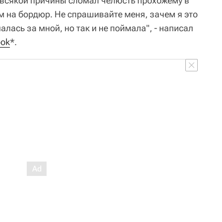
 всякой причины сломал челюсть прохожему в
м на бордюр. Не спрашивайте меня, зачем я это
алась за мной, но так и не поймала", - написал
ook
*.