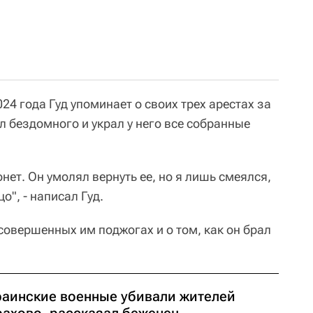
024 года Гуд упоминает о своих трех арестах за
ил бездомного и украл у него все собранные
нет. Он умолял вернуть ее, но я лишь смеялся,
о", - написал Гуд.
совершенных им поджогах и о том, как он брал
раинские военные убивали жителей
рахово, рассказал беженец