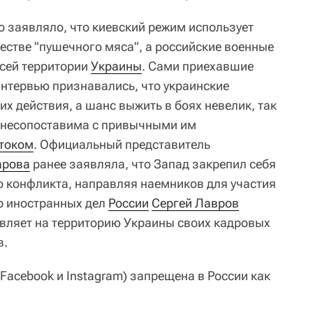
 заявляло, что киевский режим использует
естве "пушечного мяса", а российские военные
всей территории
Украины
. Сами приехавшие
интервью признавались, что украинские
х действия, а шанс выжить в боях невелик, так
а несопоставима с привычными им
током
. Официальный представитель
арова
ранее заявляла, что Запад закрепил себя
го конфликта, направляя наемников для участия
р иностранных дел
России
Сергей Лавров
равляет на территорию Украины своих кадровых
в.
 Facebook и Instagram) запрещена в России как