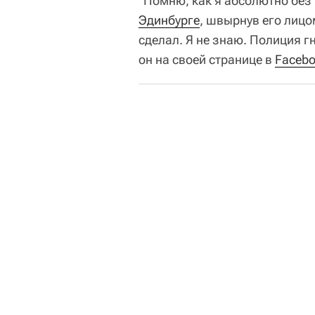
"Помню, как я абсолютно без
Эдинбурге
, швырнув его лицо
сделал. Я не знаю. Полиция гн
он на своей странице в
Faceb