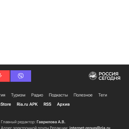
гия
Туризм
Радио
Подкасты
Полезное
Теги
uStore
Ria.ru APK
RSS
Архив
Главный редактор:
Гаврилова А.В.
Адрес электронной почты Редакции:
internet-group@ria.ru