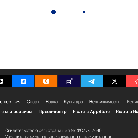
сшествия
Спорт
Наука
Культура
Недвижимость
Рели
кты и сервисы
Пресс-центр
Ria.ru в AppStore
Ria.ru в R
Свидетельство о регистрации Эл № ФС77-57640
Учредитель: Федеральное государственное унитарное