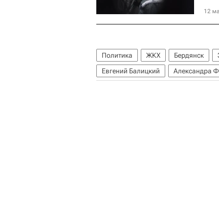
12 ма
Политика
ЖКХ
Бердянск
Евгений Балицкий
Александра 