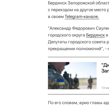
Бердянск Запорожской област
с переходом на другое место
в своем
Telegram-канале.
"Александр Федорович Саулен
городского округа
Бердянск
в
Депутаты городского совета 
прекращении полномочий", -
"Д
За
13 ма
По его словам, врио главы а