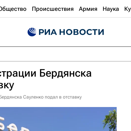
Общество
Происшествия
Армия
Наука
Ку
страции Бердянска
вку
Бердянска Сауленко подал в отставку