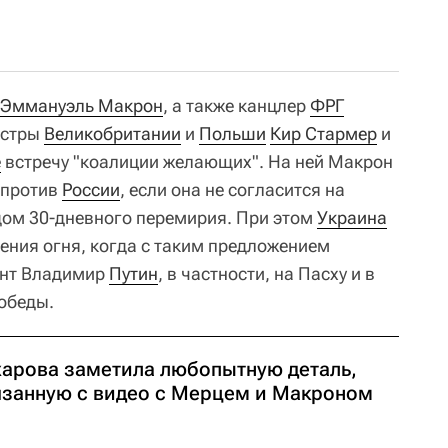
Эммануэль Макрон
, а также канцлер
ФРГ
истры
Великобритании
и
Польши
Кир Стармер
и
е
встречу "коалиции желающих". На ней Макрон
 против
России
, если она не согласится на
дом 30-дневного перемирия. При этом
Украина
ния огня, когда с таким предложением
ент Владимир
Путин
, в частности, на Пасху и в
обеды.
харова заметила любопытную деталь,
язанную с видео с Мерцем и Макроном