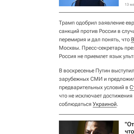
13 ма
Трамп одобрил заявление ев
санкций против России в слу
перемирия и дал понять, что
Москвы. Пресс-секретарь пр
Россия не приемлет язык уль
В воскресенье Путин выступи
зарубежных СМИ и предложи
предварительных условий в
С
что не исключает достижения 
соблюдаться
Украиной
.
"О
чт