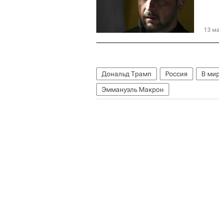
13 ма
Дональд Трамп
Россия
В ми
Эммануэль Макрон