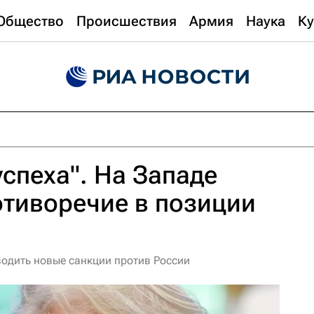
Общество
Происшествия
Армия
Наука
Ку
успеха". На Западе
отиворечие в позиции
водить новые санкции против России