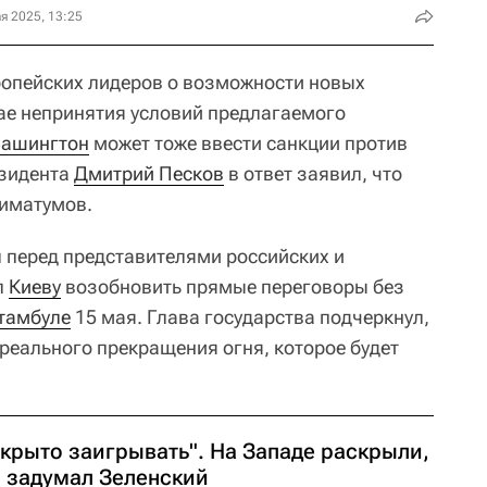
я 2025, 13:25
ропейских лидеров о возможности новых
чае непринятия условий предлагаемого
Вашингтон
может тоже ввести санкции против
езидента
Дмитрий Песков
в ответ заявил, что
тиматумов.
л перед представителями российских и
л
Киеву
возобновить прямые переговоры без
тамбуле
15 мая. Глава государства подчеркнул,
реального прекращения огня, которое будет
ткрыто заигрывать". На Западе раскрыли,
о задумал Зеленский