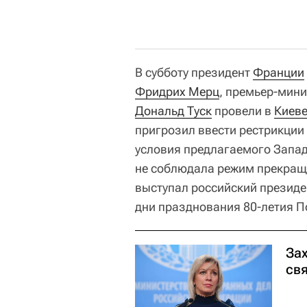
В субботу президент
Франции
Фридрих Мерц
, премьер-мин
Дональд Туск
провели в
Киев
пригрозил ввести рестрикции
условия предлагаемого Запа
не соблюдала режим прекраще
выступал российский презид
дни празднования 80-летия П
За
св