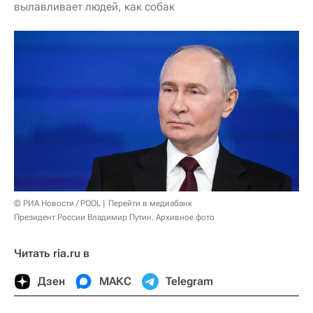
вылавливает людей, как собак
© РИА Новости / POOL
Перейти в медиабанк
Президент России Владимир Путин. Архивное фото
Читать ria.ru в
Дзен
МАКС
Telegram